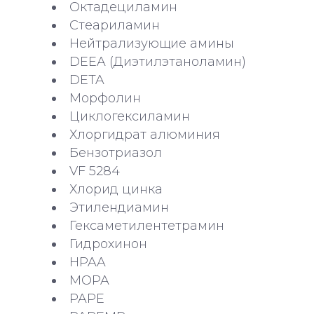
Октадециламин
Стеариламин
Нейтрализующие амины
DEEA (Диэтилэтаноламин)
DETA
Морфолин
Циклогексиламин
Хлоргидрат алюминия
Бензотриазол
VF 5284
Хлорид цинка
Этилендиамин
Гексаметилентетрамин
Гидрохинон
HPAA
MOPA
PAPE