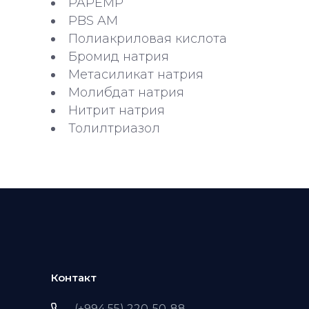
PAPEMP
PBS AM
Полиакриловая кислота
Бромид натрия
Метасиликат натрия
Молибдат натрия
Нитрит натрия
Толилтриазол
Контакт
(+994 55) 220-50-88