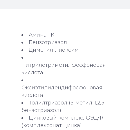
Аминат К
Бензотриазол
Диметилглиоксим
Нитрилотриметилфосфоновая
кислота
Оксиэтилидендифосфоновая
кислота
Толилтриазол (5-метил-1,2,3-
бензотриазол)
Цинковый комплекс ОЭДФ
(комплексонат цинка)