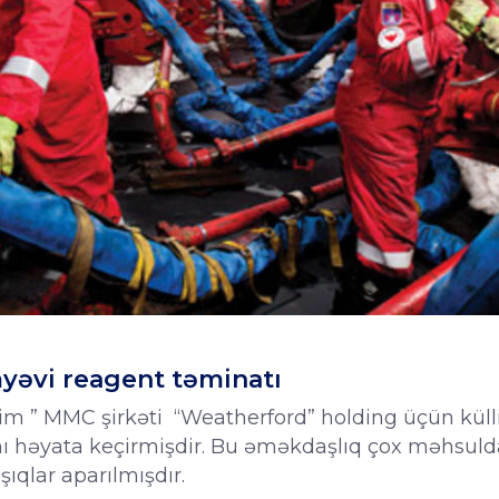
yəvi reagent təminatı
etkim ” MMC şirkəti “Weatherford” holding üçün küll
 həyata keçirmişdir. Bu əməkdaşlıq çox məhsuld
ıqlar aparılmışdır.