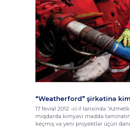
“Weatherford” şirkətinə kim
17 fevral 2012 -ci il tarixində “Azm
miqdarda kimyəvi maddə təminatını
keçmiş və yeni proyektlər üçün danış