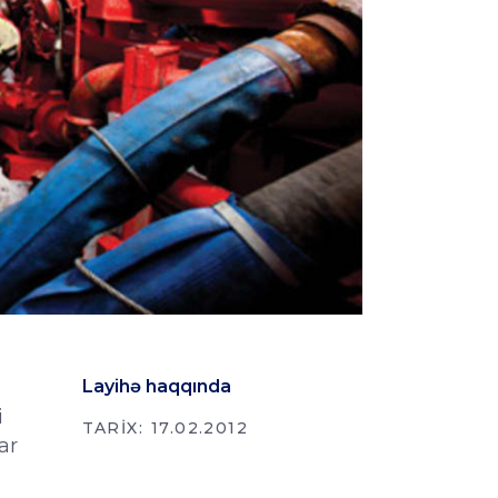
Layihə haqqında
i
TARIX:
17.02.2012
ar