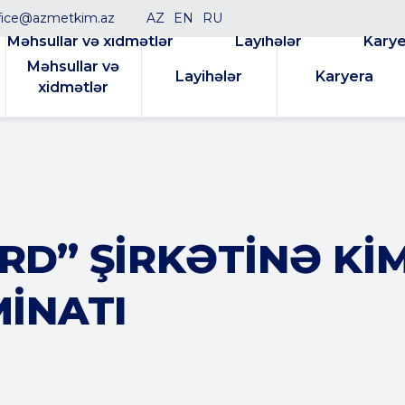
fice@azmetkim.az
AZ
EN
RU
Məhsullar və xidmətlər
Layihələr
Karye
Məhsullar və
Layihələr
Karyera
xidmətlər
D” ŞIRKƏTINƏ KI
INATI