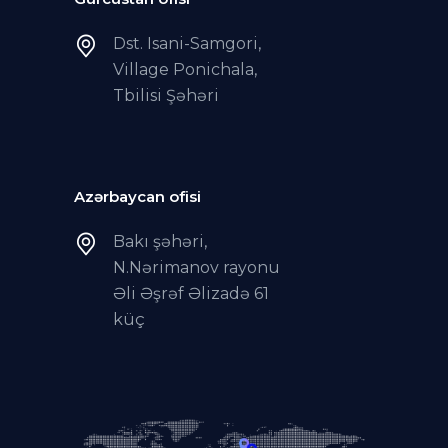
Dst. Isani-Samgori,
Village Ponichala,
Tbilisi Şəhəri
Azərbaycan ofisi
Bakı şəhəri,
N.Nərimanov rayonu
Əli Əşrəf Əlizadə 61
küç