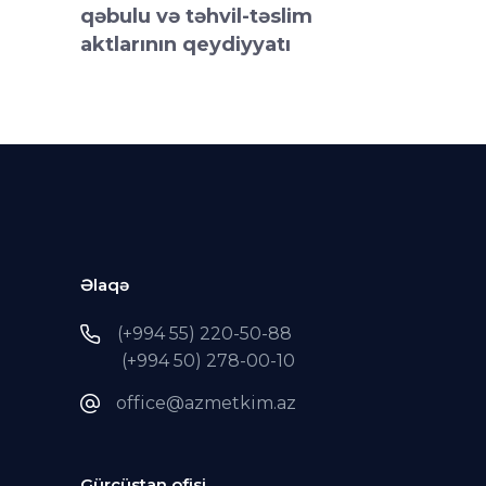
qəbulu və təhvil-təslim
aktlarının qeydiyyatı
Əlaqə
(+994 55) 220-50-88
(+994 50) 278-00-10
office@azmetkim.az
Gürcüstan ofisi