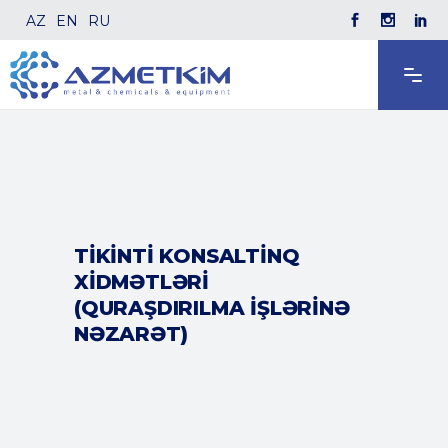
AZ
EN
RU
TIKINTI KONSALTINQ
XIDMƏTLƏRI
(QURAŞDIRILMA IŞLƏRINƏ
NƏZARƏT)