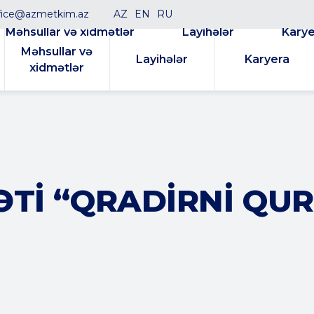
fice@azmetkim.az
AZ
EN
RU
Məhsullar və xidmətlər
Layihələr
Karye
Məhsullar və
Layihələr
Karyera
xidmətlər
ƏTI “QRADIRNI QU