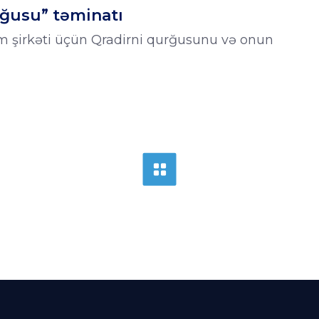
rğusu” təminatı
şirkəti üçün Qradirni qurğusunu və onun