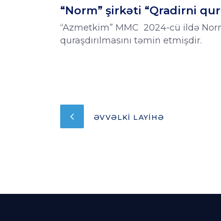
“Norm” şirkəti “Qradirni qu
“Azmetkim” MMC 2024-cü ildə Norm 
quraşdırılmasını təmin etmişdir.
ƏVVƏLKI LAYIHƏ