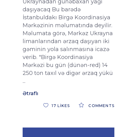
Ukraynadan günəbaxan yağı
daşıyacaq Bu barədə
İstanbuldakı Birgə Koordinasiya
Mərkəzinin məlumatında deyilir.
Məlumata görə, Mərkəz Ukrayna
limanlarından ərzaq daşıyan iki
gəminin yola salınmasına icazə
verib. "Birgə Koordinasiya
Mərkəzi bu gün (dünən-red) 14
250 ton taxıl və digər ərzaq yükü
Ətraflı
17
LIKES
COMMENTS