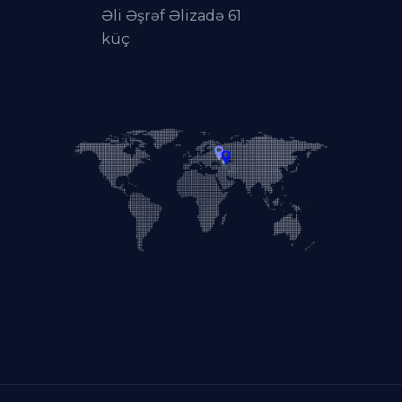
Əli Əşrəf Əlizadə 61
küç