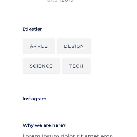
01.01.2019
Etiketlər
APPLE
DESIGN
SCIENCE
TECH
Instagram
Why we are here?
Lorem ipsum dolor sit amet eros,