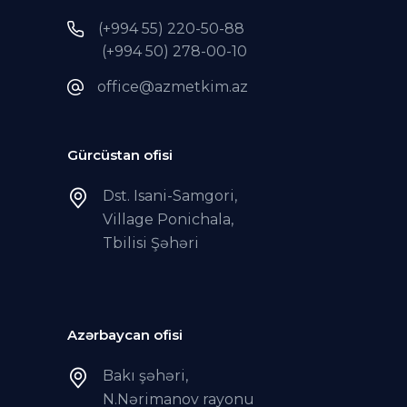
(+994 55) 220-50-88
(+994 50) 278-00-10
office@azmetkim.az
Gürcüstan ofisi
Dst. Isani-Samgori,
Village Ponichala,
Tbilisi Şəhəri
Azərbaycan ofisi
Bakı şəhəri,
N.Nərimanov rayonu